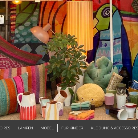
OIRES
LAMPEN
MÖBEL
FÜR KINDER
KLEIDUNG & ACCESSOIRE