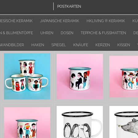
POSTKARTEN
ESISCHE KERAMIK
JAPANISCHE KERAMIK
HKLIVING ® KERAMIK
KÜ
N & BLUMENTÖPFE
UHREN
DOSEN
TEPPICHE & FUSSMATTEN
D
WANDBILDER
HAKEN
SPIEGEL
KNÄUFE
KERZEN
KISSEN