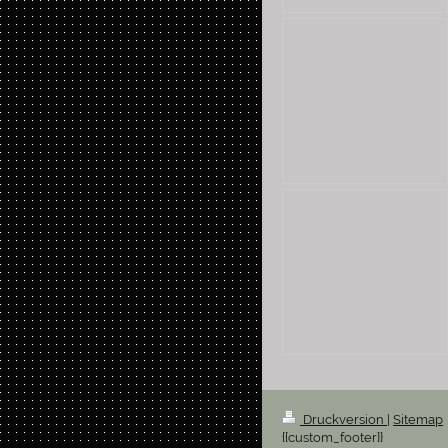
Druckversion
|
Sitemap
{{custom_footer}}